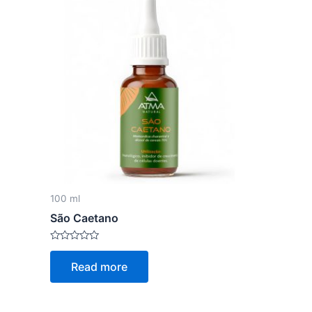
100 ml
São Caetano
Rated
0
Read more
out
of
5