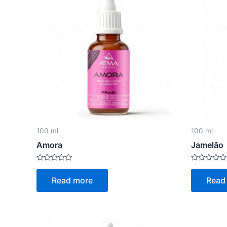
100 ml
100 ml
Amora
Jamelão
Rated
Rated
0
0
Read more
Read
out
out
of
of
5
5