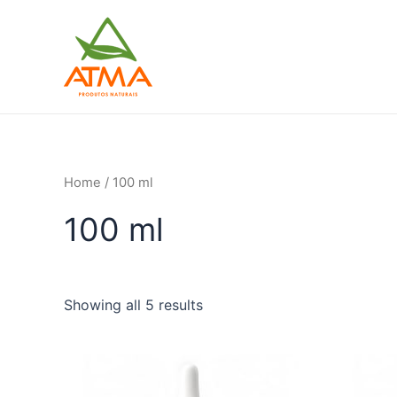
Ir
para
o
conteúdo
Home
/ 100 ml
100 ml
Showing all 5 results