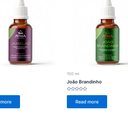
100 ml
João Brandinho
Rated
0
 more
Read more
out
of
5