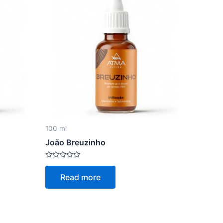
100 ml
João Breuzinho
Rated
0
Read more
out
of
5