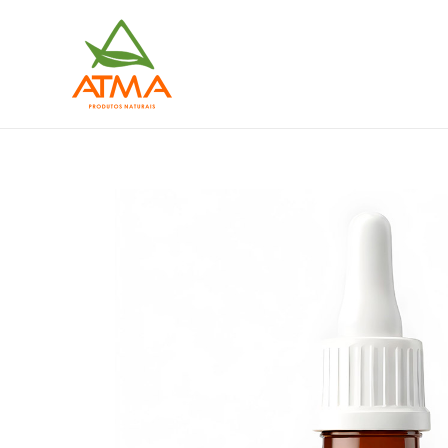
Ir
para
o
conteúdo